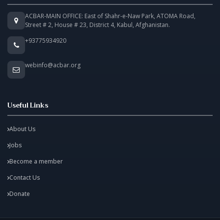
ACBAR-MAIN OFFICE: East of Shahr-e-Naw Park, ATOMA Road,
Street # 2, House # 23, District 4, Kabul, Afghanistan.
+93775934920
webinfo@acbar.org
Useful Links
About Us
Jobs
Become a member
Contact Us
Donate