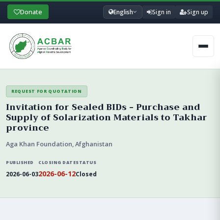
Donate
English
Sign in
Sign up
Men
REQUEST FOR QUOTATION
Invitation for Sealed BIDs - Purchase and
Supply of Solarization Materials to Takhar
province
Aga Khan Foundation, Afghanistan
PUBLISHED
CLOSING DATE
STATUS
2026-06-12
2026-06-03
Closed