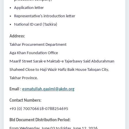
Application letter
Representative’s introduction letter
National ID card (Tazkira)
Address:
Takhar Procurement Department
Aga Khan Foundation Office
Maarif Street Sarak-e Maktab-e Tajerbawy Said Abdurahman
Shaheed Close to Haji Wazir Hafiz Baik House Taloqan City,
Takhar Province.
Email :
esmatullah.qasimi@akdn.org
Contact Numbers:
+93 (0) 700706618-0788254695
Bid Document Distribution Period:
From Wednesday, June 03 to Friday, June 12, 2026