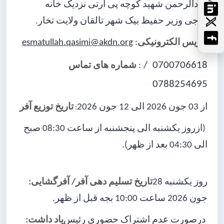
عبدالرحمن شهید کوچه پی آرتی نزدیک خانه
حاجی وزیر حفیظ بیک شهر تالقان ولایت تخار.
esmatullah.qasimi@akdn.org
:
آدریس الکترونیکی
0700706618 /
شماره های تماس
:
0788254695
از 03 جون 2026 الی 12 جون 2026
تاریخ توزیع آفر
:
(ازروز یکشنبه الی پنجشنبه از ساعت 08:30 صبح
الی 04:30 بعد از ظهر).
روز یکشنبه 28
تاریخ تسلیم دهی آفر/ آفرگشایی:
جون 2026 ساعت 10:00 بجه قبل از ظهر.
درصورت عدم اشتراک حضوری رئیس
یاد داشت: