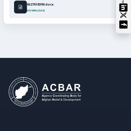
6527618390.docx
DOWNLOAD