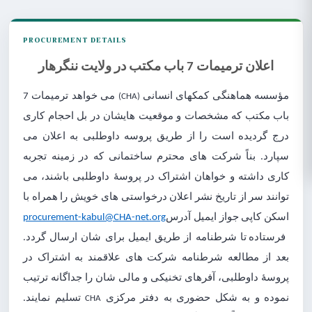
PROCUREMENT DETAILS
اعلان ترمیمات 7 باب مکتب در ولایت ننگرهار
مؤسسه هماهنگی کمک­های انسانی
می خواهد ترمیمات 7
(CHA)
باب مکتب که مشخصات و موقعیت هایشان در بل احجام کاری
درج گردیده است را از طریق پروسه داوطلبی به اعلان می
سپارد. بناً شرکت های محترم ساختمانی که در زمینه تجربه
کاری داشته و خواهان اشتراک در پروسۀ داوطلبی باشند، می
توانند سر از تاریخ نشر اعلان درخواستی های خویش را همراه با
procurement-kabul@CHA-net.org
اسکن کاپی جواز ایمیل آدرس
فرستاده تا شرطنامه از طریق ایمیل برای شان ارسال گردد.
بعد از مطالعه شرطنامه شرکت های علاقمند به اشتراک در
پروسۀ داوطلبی، آفرهای تخنیکی و مالی شان را جداگانه ترتیب
نموده و به شکل حضوری به دفتر مرکزی
تسلیم نمایند.
CHA