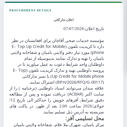
PROCUREMENT DETAILS
اعلان
ت
دارکاتی
تاریخ اعلان:07/07/2026
مؤسسه خدمات صحی آقاخان برای افغانستان در نظر
E- Top Up Credit for Mobile
(
کریدیت تلفون
دارد تا
phone
دفتر ولایتی بامیان و شفاخانه ولایتی
مورد نیاز
)
بامیان را تهیه و تدارک نمایند بدینوسیله از تمام
داوطلبان واجد شرایط دعوت به عمل میاورند تا در
E- Top
(
کریدیت تلفون
پروسه داوطلبی تهیه و تدارک
Up Credit for Mobile phone
با نمبر تدارکاتی
)
BPH/2026/RFQ/G-00117
) اشتراک نمایند.
(
علاقه‌ مندان می‌توانند اسناد داوطلبی (نرخنامه ) را از
(ACBAR)
سایت
اکبر
دریافت نموده و پس از مطالعه
12
/
دقیق شرایط، آفرهای خویش را حداکثر الی تاریخ
جولای
/2026 ساعت 2:00 بعد از ظهر، در پاکت ‌های
.
سربسته به آدرس ذیل تسلیم نمایند
:
محل تسلیمی آفر
مرکز بامیان، شهرک ملا غلام، شفاخانه ولایتی بامیان