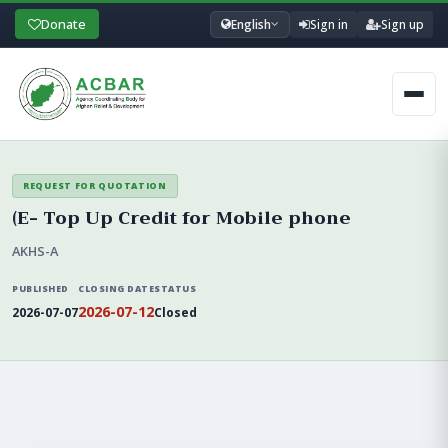
Donate
English
Sign in
Sign up
Men
REQUEST FOR QUOTATION
(E- Top Up Credit for Mobile phone
AKHS-A
PUBLISHED
CLOSING DATE
STATUS
2026-07-12
2026-07-07
Closed